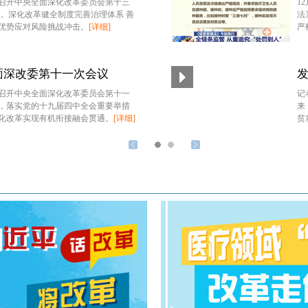
召开中央全面深化改革委员会第十三
1
， 深化改革健全制度完善治理体系 善
法
优势应对风险挑战冲击。
[详细]
严
面深改委第十一次会议
召开中央全面深化改革委员会第十一
记
，落实党的十九届四中全会重要举措
来
化改革实现有机衔接融会贯通。
[详细]
贫