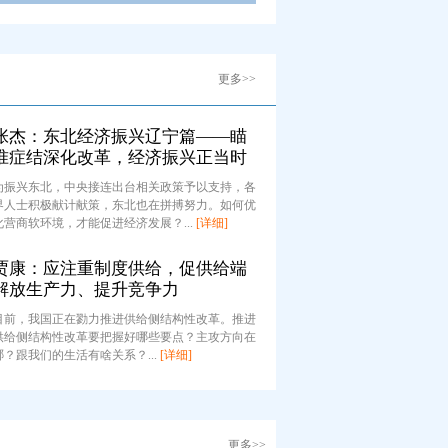
更多>>
张杰：东北经济振兴辽宁篇——瞄
准症结深化改革，经济振兴正当时
为振兴东北，中央接连出台相关政策予以支持，各
界人士积极献计献策，东北也在拼搏努力。如何优
化营商软环境，才能促进经济发展？...
[详细]
贾康：应注重制度供给，促供给端
解放生产力、提升竞争力
目前，我国正在勠力推进供给侧结构性改革。推进
供给侧结构性改革要把握好哪些要点？主攻方向在
哪？跟我们的生活有啥关系？...
[详细]
更多>>