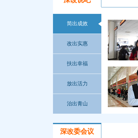
简出成效
改出实惠
扶出幸福
放出活力
治出青山
深改委会议