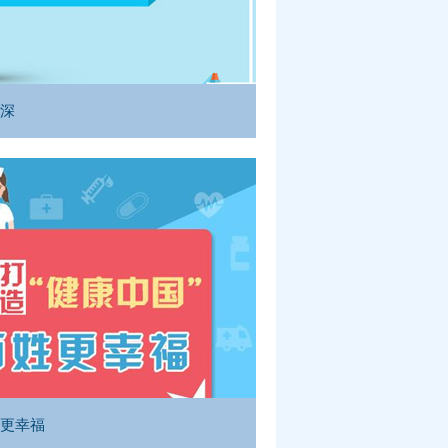
纵深
姓更幸福