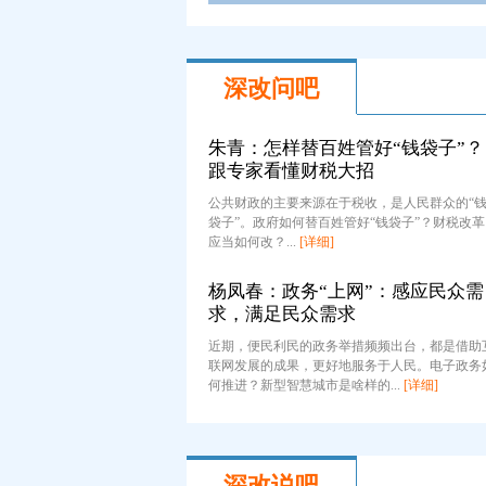
深改问吧
朱青：怎样替百姓管好“钱袋子”？
跟专家看懂财税大招
公共财政的主要来源在于税收，是人民群众的“
袋子”。政府如何替百姓管好“钱袋子”？财税改革
应当如何改？...
[详细]
杨凤春：政务“上网”：感应民众需
求，满足民众需求
近期，便民利民的政务举措频频出台，都是借助
联网发展的成果，更好地服务于人民。电子政务
何推进？新型智慧城市是啥样的...
[详细]
深改说吧