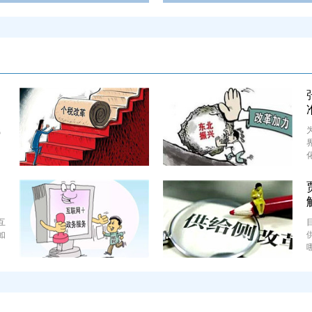
钱
互
如