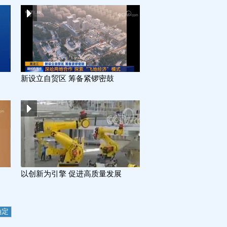
新设立自贸区 筹备紧锣密鼓
以创新为引擎 促进高质量发展
确定