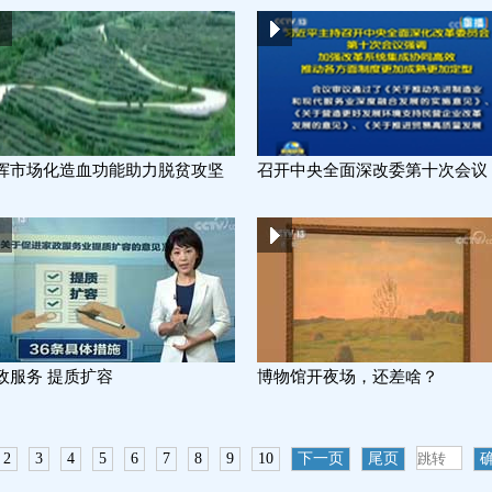
挥市场化造血功能助力脱贫攻坚
召开中央全面深改委第十次会议
政服务 提质扩容
博物馆开夜场，还差啥？
2
3
4
5
6
7
8
9
10
下一页
尾页