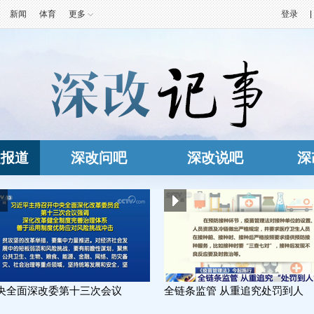
新闻
体育
更多
登录
改报道
深改问吧
深改说吧
深
央全面深改委第十三次会议
全链条监管 从重追究处罚到人