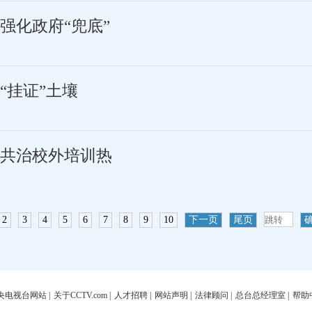
强化政府“兜底”
“挂证”土壤
共治校外培训热
2
3
4
5
6
7
8
9
10
下一页
尾页
央电视台网站
|
关于CCTV.com
|
人才招聘
|
网站声明
|
法律顾问
|
总台总经理室
|
帮助